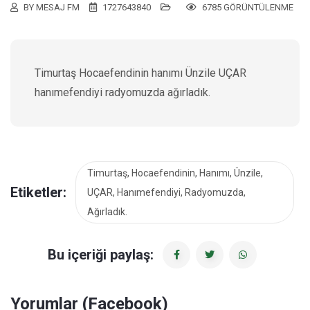
BY MESAJ FM
1727643840
6785 GÖRÜNTÜLENME
Timurtaş Hocaefendinin hanımı Ünzile UÇAR
hanımefendiyi radyomuzda ağırladık.
Timurtaş, Hocaefendinin, Hanımı, Ünzile,
Etiketler:
UÇAR, Hanımefendiyi, Radyomuzda,
Ağırladık.
Bu içeriği paylaş:
Yorumlar (Facebook)