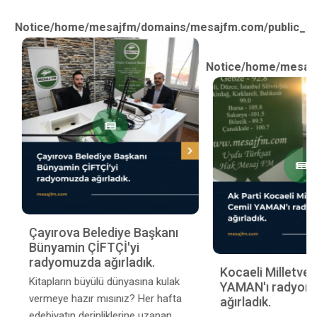
Notice
/home/mesajfm
Zinnur BÜYÜKGÖZ
Radyomuzu ziyarette
bulundu.
Çayırova Belediy
Kitapların büyülü dünyasına kulak
Bünyamin ÇİFTÇİ'
vermeye hazır mısınız? Her hafta
radyomuzda ağırl
edebiyatın derinliklerine uzanan
Kitapların büyülü düny
yolculuğumuzda, klasiklerden
vermeye hazır mısınız
günümüze, romanlardan
edebiyatın derinlikler