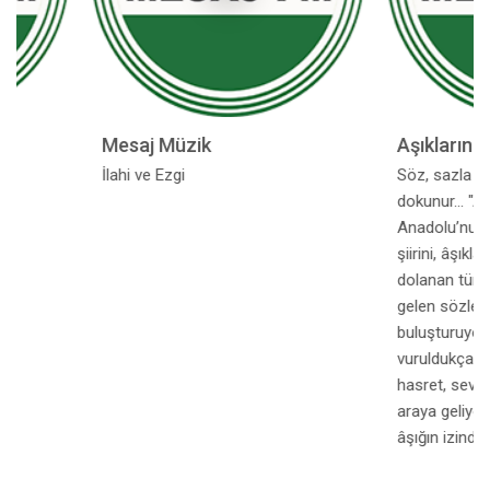
Mesaj Müzik
Aşıkların Teliden
İlahi ve Ezgi
Söz, sazla buluştuğund
dokunur… "Âşıkların Teli
Anadolu’nun ozan gelen
şiirini, âşıkların yüzyıllar
dolanan türkülerini ve 
gelen sözlerini sizlerle
buluşturuyor. Sazın teli
vuruldukça, dertler söz
hasret, sevda, gurbet v
araya geliyor. Her prog
âşığın izinden gidiyor, bi