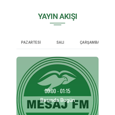
YAYIN AKIŞI
PAZARTESİ
SALI
ÇARŞAMBA
PE
00:00 - 01:15
Basında Bugün