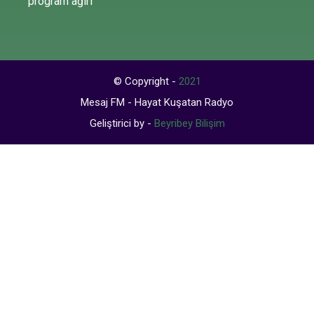
program ağırl
© Copyright -
2021
Mesaj FM - Hayat Kuşatan Radyo
Geliştirici by -
Beyribey Bilişim