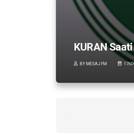
KURAN Saati
BY MESAJ FM
1760
.