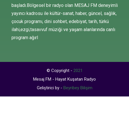
başladı.Bölgesel bir radyo olan MESAJ FM deneyimli
yayıncı kadrosu ile kültür-sanat, haber, güncel, sağlık,
çocuk programı, dini sohbet, edebiyat, tarih, türkü
ilahi,ezgi,tasavvuf müziği ve yaşam alanlarında canlı
program ağırl
© Copyright -
2021
Mesaj FM - Hayat Kuşatan Radyo
Geliştirici by -
Beyribey Bilişim